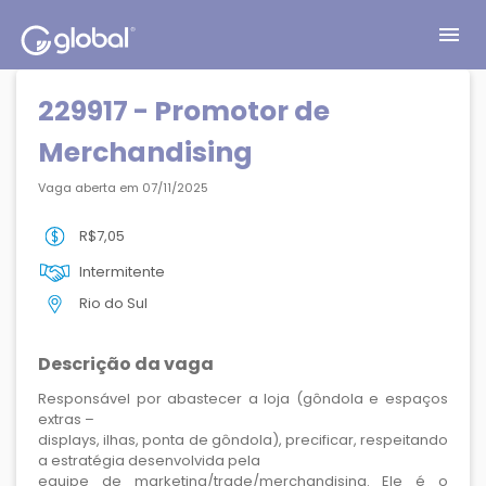
menu
229917 - Promotor de
Merchandising
Vaga aberta em 07/11/2025
R$7,05
Intermitente
Rio do Sul
Descrição da vaga
Responsável por abastecer a loja (gôndola e espaços
extras –
displays, ilhas, ponta de gôndola), precificar, respeitando
a estratégia desenvolvida pela
equipe de marketing/trade/merchandising. Ele é o