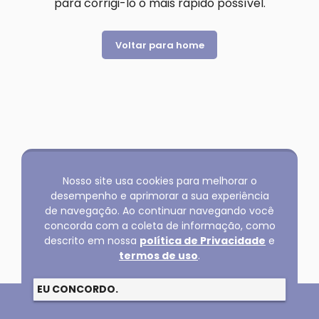
para corrigi-lo o mais rápido possível.
Voltar para home
Nosso site usa cookies para melhorar o
desempenho e aprimorar a sua experiência
de navegação. Ao continuar navegando você
concorda com a coleta de informação, como
descrito em nossa
política de Privacidade
e
termos de uso
.
EU CONCORDO.
Copyright @2026 GLOBAL SERVICOS LTDA