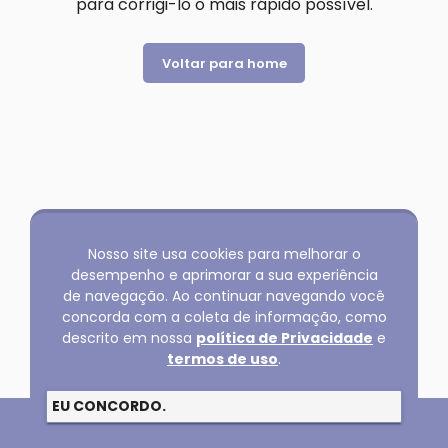
para corrigi-lo o mais rápido possível.
Voltar para home
Nosso site usa cookies para melhorar o
desempenho e aprimorar a sua experiência
de navegação. Ao continuar navegando você
concorda com a coleta de informação, como
descrito em nossa
política de Privacidade
e
termos de uso
.
EU CONCORDO.
Copyright @2026 GLOBAL SERVICOS LTDA