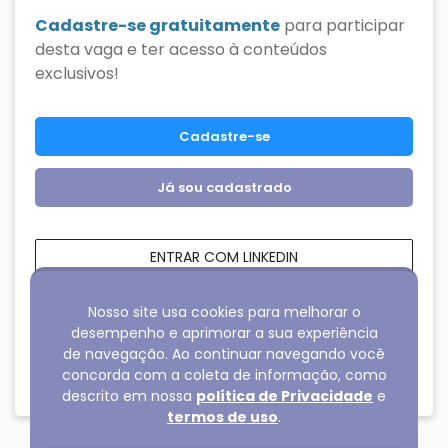
Cadastre-se gratuitamente
para participar
desta vaga e ter acesso à conteúdos
exclusivos!
Cadastre-se
Já sou cadastrado
ENTRAR COM LINKEDIN
ENTRAR COM FACEBOOK
Nosso site usa cookies para melhorar o
desempenho e aprimorar a sua experiência
de navegação. Ao continuar navegando você
share
Compartilhar vaga
concorda com a coleta de informação, como
descrito em nossa
política de Privacidade
e
termos de uso
.