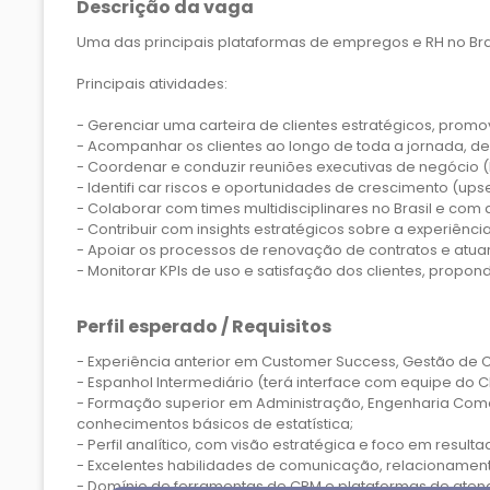
Descrição da vaga
Uma das principais plataformas de empregos e RH no Bra
Principais atividades:
- Gerenciar uma carteira de clientes estratégicos, prom
- Acompanhar os clientes ao longo de toda a jornada, d
- Coordenar e conduzir reuniões executivas de negócio (
- Identifi car riscos e oportunidades de crescimento (upsel
- Colaborar com times multidisciplinares no Brasil e com
- Contribuir com insights estratégicos sobre a experiência 
- Apoiar os processos de renovação de contratos e atua
- Monitorar KPIs de uso e satisfação dos clientes, pro
Perfil esperado / Requisitos
- Experiência anterior em Customer Success, Gestão de C
- Espanhol Intermediário (terá interface com equipe do Ch
- Formação superior em Administração, Engenharia Come
conhecimentos básicos de estatística;
- Perfil analítico, com visão estratégica e foco em resulta
- Excelentes habilidades de comunicação, relacionamento
- Domínio de ferramentas de CRM e plataformas de atend