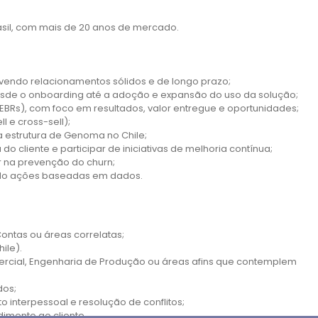
sil, com mais de 20 anos de mercado.
ovendo relacionamentos sólidos e de longo prazo;
esde o onboarding até a adoção e expansão do uso da solução;
EBRs), com foco em resultados, valor entregue e oportunidades;
l e cross-sell);
 a estrutura de Genoma no Chile;
do cliente e participar de iniciativas de melhoria contínua;
r na prevenção do churn;
pondo ações baseadas em dados.
ontas ou áreas correlatas;
ile).
rcial, Engenharia de Produção ou áreas afins que contemplem
dos;
 interpessoal e resolução de conflitos;
imento ao cliente.