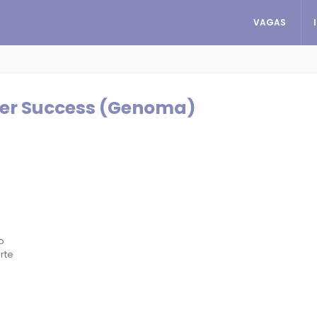
VAGAS
mer Success (Genoma)
o
rte