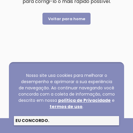
para corrigi-lo o mais rápido possível.
Voltar para home
Nosso site usa cookies para melhorar o
desempenho e aprimorar a sua experiência
de navegação. Ao continuar navegando você
concorda com a coleta de informação, como
descrito em nossa
política de Privacidade
e
termos de uso
.
EU CONCORDO.
Copyright @2026 GLOBAL SERVICOS LTDA