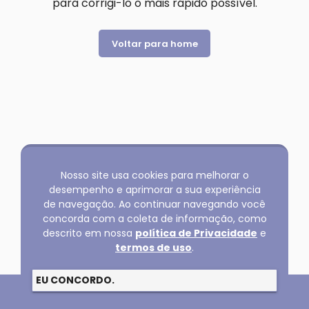
para corrigi-lo o mais rápido possível.
Voltar para home
Nosso site usa cookies para melhorar o
desempenho e aprimorar a sua experiência
de navegação. Ao continuar navegando você
concorda com a coleta de informação, como
descrito em nossa
política de Privacidade
e
termos de uso
.
EU CONCORDO.
Copyright @2026 GLOBAL SERVICOS LTDA