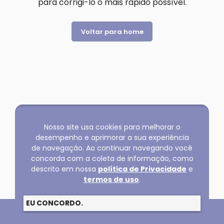
para corrigi-lo o mais rápido possível.
Voltar para home
Nosso site usa cookies para melhorar o
desempenho e aprimorar a sua experiência
de navegação. Ao continuar navegando você
concorda com a coleta de informação, como
descrito em nossa
política de Privacidade
e
termos de uso
.
EU CONCORDO.
Copyright @2026 GLOBAL SERVICOS LTDA