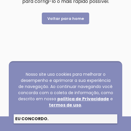
para corrigi-lo o mais rápido possível.
Voltar para home
Nosso site usa cookies para melhorar o
desempenho e aprimorar a sua experiência
de navegação. Ao continuar navegando você
concorda com a coleta de informação, como
descrito em nossa
política de Privacidade
e
termos de uso
.
EU CONCORDO.
Copyright @2026 GLOBAL SERVICOS LTDA