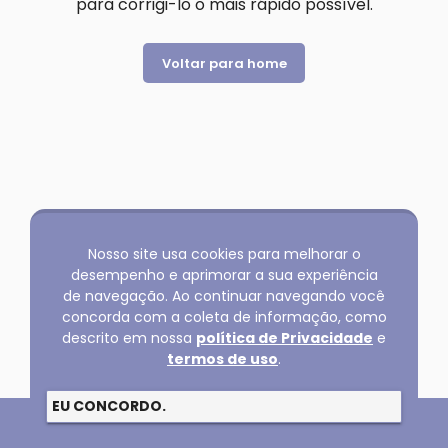
para corrigi-lo o mais rápido possível.
Voltar para home
Nosso site usa cookies para melhorar o
desempenho e aprimorar a sua experiência
de navegação. Ao continuar navegando você
concorda com a coleta de informação, como
descrito em nossa
política de Privacidade
e
termos de uso
.
EU CONCORDO.
Copyright @2026 GLOBAL SERVICOS LTDA